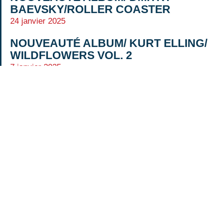
BAEVSKY/ROLLER COASTER
24 janvier 2025
NOUVEAUTÉ ALBUM/ KURT ELLING/
WILDFLOWERS VOL. 2
7 janvier 2025
NOUVEAUTÉ ALBUM/ LARS
DIANELSSON/ TRIO
20 décembre 2024
NOUVEAUTÉ ALBUM/ JEAN-PIERRE
COMO/ INFINITE, VOL. II
11 décembre 2024
NOUVEAUTÉ ALBUM/ ROY
HARGROVE /GRANDE TERRE
4 décembre 2024