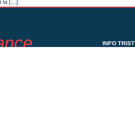
 la […]
rance
INFO TRIS
NOUVEAUT
ncerts, histoire de tous
SUR LA RO
ACTU CON
CALENDRIE
Contac