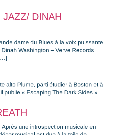
 JAZZ/ DINAH
rande dame du Blues à la voix puissante
on Dinah Washington – Verve Records
[…]
 alto Plume, parti étudier à Boston et à
il publie « Escaping The Dark Sides »
REATH
e. Après une introspection musicale en
écor musical est due à la toile de