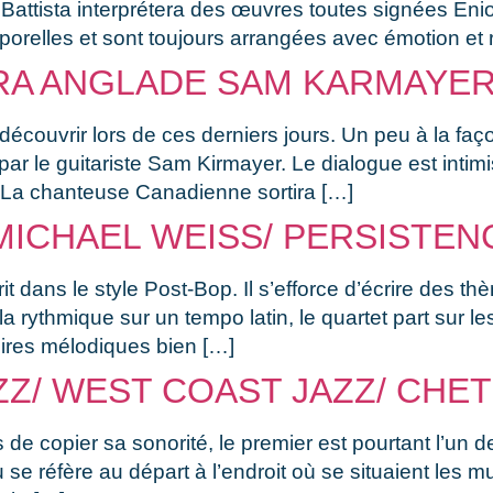
 Battista interprétera des œuvres toutes signées En
orelles et sont toujours arrangées avec émotion et r
URA ANGLADE SAM KARMAYE
couvrir lors de ces derniers jours. Un peu à la faç
e guitariste Sam Kirmayer. Le dialogue est intimiste
é. La chanteuse Canadienne sortira […]
MICHAEL WEISS/ PERSISTEN
it dans le style Post-Bop. Il s’efforce d’écrire des 
 rythmique sur un tempo latin, le quartet part sur le
oires mélodiques bien […]
ZZ/ WEST COAST JAZZ/ CHE
 de copier sa sonorité, le premier est pourtant l’un 
u se réfère au départ à l’endroit où se situaient les 