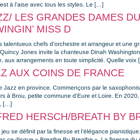
 est à l’aise avec tous les styles. Le […]
ZZ/ LES GRANDES DAMES DU
INGIN’ MISS D
 talentueux chefs d’orchestre et arrangeur et une g
. Quincy Jones invite la chanteuse Dinah Washingt
 aux arrangements en toute simplicité. Quelle voix 
Z AUX COINS DE FRANCE
de Jazz en province. Commençons par le saxophoniste
s à Brou, petite commune d’Eure et Loire. En 2020, 
, […]
FRED HERSCH/BREATH BY B
eu se définit par la finesse et l’élégance pianistiqu
ec ce disque « Breathe By Breathe ». La finesse du d