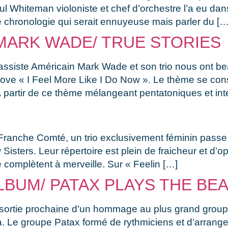
ul Whiteman violoniste et chef d’orchestre l’a eu da
ne chronologie qui serait ennuyeuse mais parler du […
MARK WADE/ TRUE STORIES
assiste Américain Mark Wade et son trio nous ont be
e « I Feel More Like I Do Now ». Le thème se const
 À partir de ce thème mélangeant pentatoniques et int
Franche Comté, un trio exclusivement féminin pas
Sisters. Leur répertoire est plein de fraicheur et 
e complètent à merveille. Sur « Feelin […]
LBUM/ PATAX PLAYS THE BE
ortie prochaine d’un hommage au plus grand groupe d
a. Le groupe Patax formé de rythmiciens et d’arrange