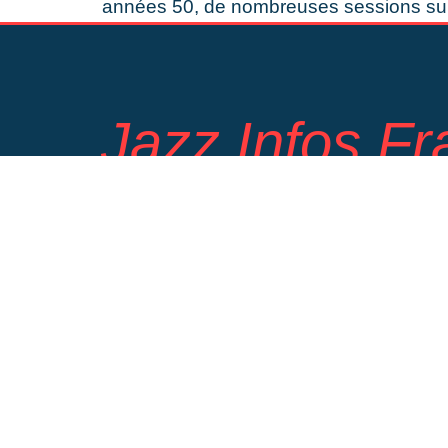
années 50, de nombreuses sessions sur
Jazz Infos F
Actus, nouveautés albums, co
les Jazz
Direction de Publication :
Bertrand Mourri