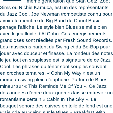
même génération que Stan Getz, Zoot
Sims ou Richie Kamuca, est un des représentants
du Jazz Cool. Joe Newman trompettiste connu pour
avoir été membre du Big Band de Count Basie
partage l’affiche. Le style bien Blues se mêle bien
avec le jeu fluide d’Al Cohn. Ces enregistrements
grandioses sont réédités par Fresh Sound Records.
Les musiciens partent du Swing et du Be-Bop pour
jouer avec douceur et finesse. La rondeur des notes
le jeu tout en souplesse est la signature de ce Jazz
Cool. Les phrases du ténor sont souples souvent
en croches ternaires. « Cohn My Way » est un
morceau swing plein d’euphorie. Parfum de Blues
mineur sur « This Reminds Me Of You ». Ce Jazz
des années d’entre deux guerres laisse entrevoir un
romantisme certain « Cabin In The Sky ». Le
bouquet sonore des cuivres en toile de fond est une
vraie ode au Swing sur le Blues « Breakfast With