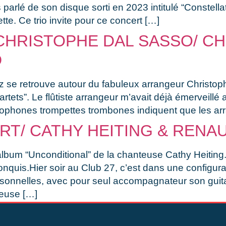
rlé de son disque sorti en 2023 intitulé “Constellat
te. Ce trio invite pour ce concert […]
CHRISTOPHE DAL SASSO/ CH
D
 Jazz se retrouve autour du fabuleux arrangeur Chri
ets”. Le flûtiste arrangeur m’avait déjà émerveillé 
ophones trompettes trombones indiquent que les a
RT/ CATHY HEITING & RENA
’album “Unconditional” de la chanteuse Cathy Heiting
onquis.Hier soir au Club 27, c’est dans une configurat
ersonnelles, avec pour seul accompagnateur son guit
teuse […]