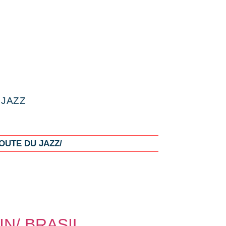
e
 JAZZ
OUTE DU JAZZ/
N/ BRASIL