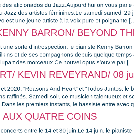
dus des aficionados du Jazz.Aujourd’hui on vous parle
au Jazz des artistes féminines.Le samedi samedi 29 j
 est une jeune artiste à la voix pure et poignante [
KENNY BARRON/ BEYOND TH
 une sorte d’introspection, le pianiste Kenny Barron 
 Wilkins et de ses compagnons depuis quelque temps 
 plupart des morceaux.Ce nouvel opus s’ouvre par […
/ KEVIN REVEYRAND/ 08 jui
et 2020, “Reasons And Heart” et “Todos Juntos, le 
s raffinés. Samedi soir, ce musicien talentueux et so
.Dans les premiers instants, le bassiste entre avec 
 AUX QUATRE COINS
concerts entre le 14 et 30 juin.Le 14 juin, le pianist