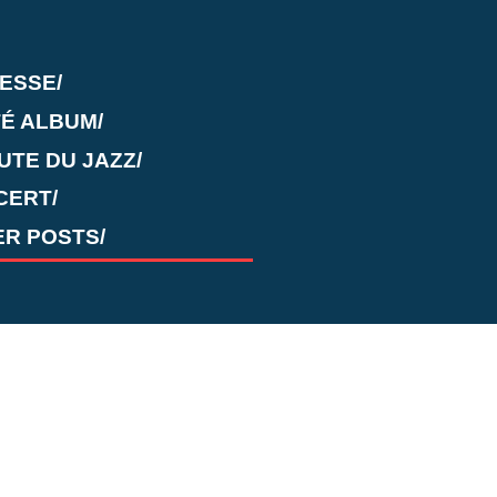
TESSE/
É ALBUM/
UTE DU JAZZ/
CERT/
R POSTS/
ts