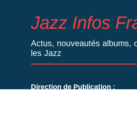
Jazz Infos F
Actus, nouveautés albums, co
les Jazz
Direction de Publication :
Bertrand Mourri