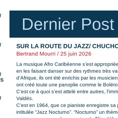
/
Dernier Post
/
SUR LA ROUTE DU JAZZ/ CHUCH
Bertrand Mourri
25 juin 2026
La musique Afro Caribéenne s’est approprié
en les faisant danser sur des rythmes très v
/
d’Afrique, ils ont été enrichis par les musici
ES
ont créé toute une panoplie comme le Boléro,
C’est ce à quoi s’est attelé entre autres, l’
/
Valdés.
C’est en 1964, que ce pianiste enregistre sa
intitulée “Jazz Nocturno”. “Nocturno” un thèm