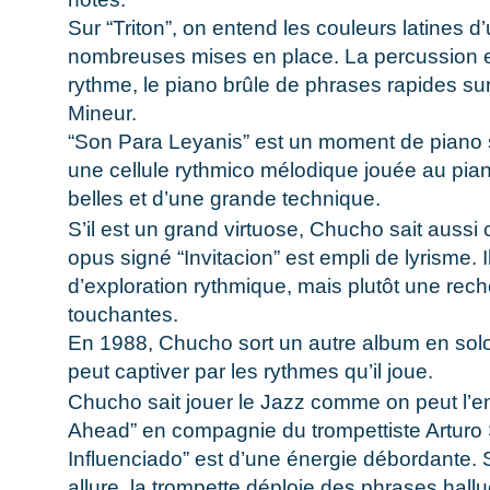
Sur “Triton”, on entend les couleurs latines d
nombreuses mises en place. La percussion et
rythme, le piano brûle de phrases rapides s
Mineur.
“Son Para Leyanis” est un moment de piano s
une cellule rythmico mélodique jouée au pian
belles et d’une grande technique.
S’il est un grand virtuose, Chucho sait aussi 
opus signé “Invitacion” est empli de lyrisme. Il
d’exploration rythmique, mais plutôt une rec
touchantes.
En 1988, Chucho sort un autre album en solo i
peut captiver par les rythmes qu’il joue.
Chucho sait jouer le Jazz comme on peut l’en
Ahead” en compagnie du trompettiste Artur
Influenciado” est d’une énergie débordante. 
allure, la trompette déploie des phrases hallu