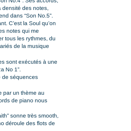
Son No.4”. Ses accords,
a densité des notes,
tend dans “Son No.5”.
nt. C’est la Soul qu’on
des notes qui me
er tous les rythmes, du
ariés de la musique
es sont exécutés à une
za No 1”.
e de séquences
e par un thème au
cords de piano nous
aith” sonne très smooth,
no déroule des flots de