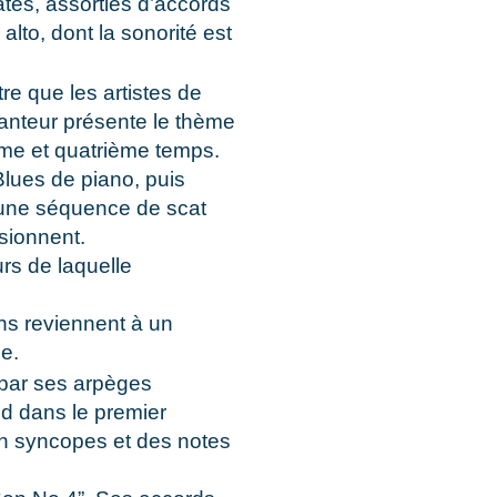
tes, assorties d’accords
alto, dont la sonorité est
re que les artistes de
hanteur présente le thème
ème et quatrième temps.
lues de piano, puis
t une séquence de scat
sionnent.
rs de laquelle
ens reviennent à un
e.
 par ses arpèges
nd dans le premier
en syncopes et des notes