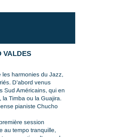
O VALDES
e les harmonies du Jazz,
ariés. D’abord venus
ens Sud Américains, qui en
 la Timba ou la Guajira.
immense pianiste Chucho
 première session
e au tempo tranquille,