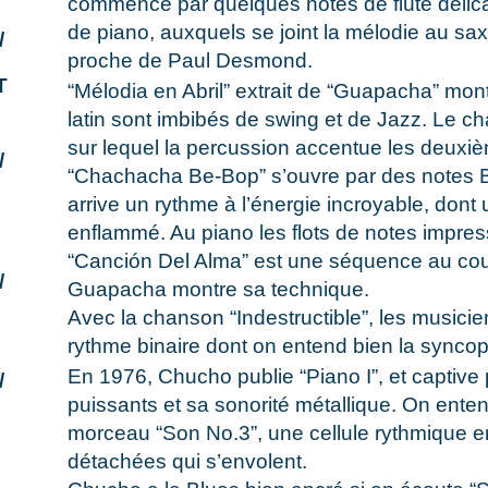
commence par quelques notes de flûte délica
de piano, auxquels se joint la mélodie au sax 
/
proche de Paul Desmond.
T
“Mélodia en Abril” extrait de “Guapacha” mont
latin sont imbibés de swing et de Jazz. Le c
sur lequel la percussion accentue les deuxi
/
“Chachacha Be-Bop” s’ouvre par des notes B
arrive un rythme à l’énergie incroyable, don
enflammé. Au piano les flots de notes impres
“Canción Del Alma” est une séquence au cou
/
Guapacha montre sa technique.
Avec la chanson “Indestructible”, les musici
rythme binaire dont on entend bien la syncop
En 1976, Chucho publie “Piano I”, et captive
/
puissants et sa sonorité métallique. On ente
morceau “Son No.3”, une cellule rythmique 
détachées qui s’envolent.