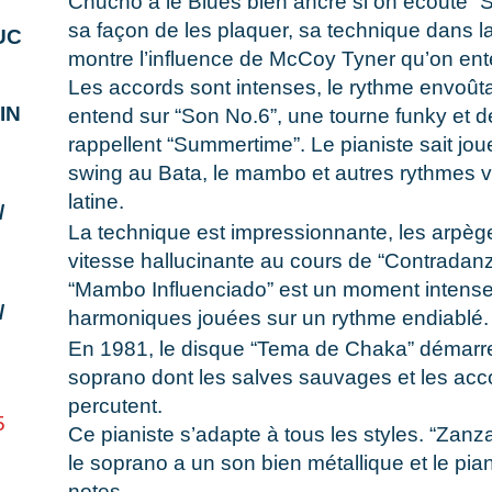
Chucho a le Blues bien ancré si on écoute “
sa façon de les plaquer, sa technique dans l
UC
montre l’influence de McCoy Tyner qu’on en
Les accords sont intenses, le rythme envoûta
IN
entend sur “Son No.6”, une tourne funky et 
rappellent “Summertime”. Le pianiste sait jou
swing au Bata, le mambo et autres rythmes v
latine.
/
La technique est impressionnante, les arpèg
vitesse hallucinante au cours de “Contradan
“Mambo Influenciado” est un moment intens
/
harmoniques jouées sur un rythme endiablé.
En 1981, le disque “Tema de Chaka” démarr
soprano dont les salves sauvages et les ac
percutent.
5
Ce pianiste s’adapte à tous les styles. “Zanz
le soprano a un son bien métallique et le pia
notes.