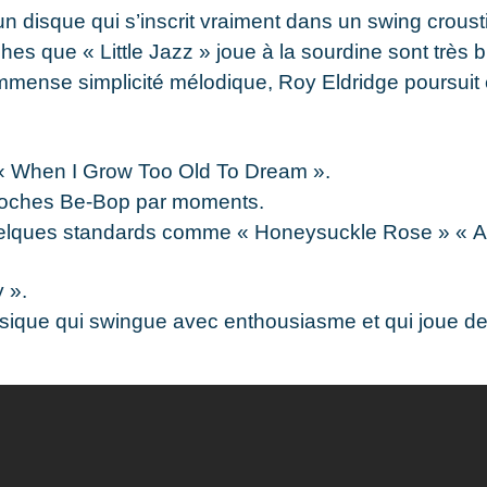
disque qui s’inscrit vraiment dans un swing croustil
hes que « Little Jazz » joue à la sourdine sont très b
ense simplicité mélodique, Roy Eldridge poursuit 
 « When I Grow Too Old To Dream ».
proches Be-Bop par moments.
uelques standards comme « Honeysuckle Rose » « All
 ».
ique qui swingue avec enthousiasme et qui joue des 