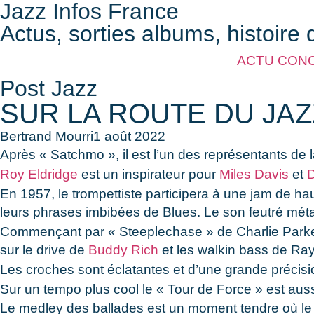
Jazz Infos France
Actus, sorties albums, histoire 
ACTU CON
Post Jazz
SUR LA ROUTE DU JAZ
Bertrand Mourri
1 août 2022
Après « Satchmo », il est l’un des représentants de
Roy Eldridge
est un inspirateur pour
Miles Davis
et
D
En 1957, le trompettiste participera à une jam de h
leurs phrases imbibées de Blues. Le son feutré méta
Commençant par « Steeplechase » de Charlie Parker 
sur le drive de
Buddy Rich
et les walkin bass de R
Les croches sont éclatantes et d’une grande précision
Sur un tempo plus cool le « Tour de Force » est aussi 
Le medley des ballades est un moment tendre où le