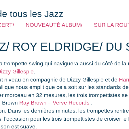
de tous les Jazz
CERT/
NOUVEAUTÉ ALBUM/
SUR LA ROUT
Z/ ROY ELDRIDGE/ DU
 la trompette swing qui naviguera aussi du côté de l
izzy Gillespie
.
aut niveau en compagnie de Dizzy Gillespie et de
Har
llique nous emplit que cela soit sur les standards d
morceau en 32 mesures, les trois trompettistes se 
ay Brown
Ray Brown – Verve Records
.
. Dans les dernières minutes, les trompettes rentrent
l’occasion pour les trois trompettistes de croiser le f
 son est suave.