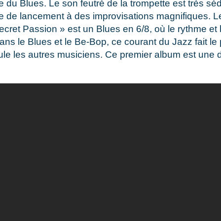
 du Blues. Le son feutré de la trompette est très séd
 de lancement à des improvisations magnifiques. Le 
My Secret Passion » est un Blues en 6/8, où le rythme 
ans le Blues et le Be-Bop, ce courant du Jazz fait l
imule les autres musiciens. Ce premier album est un