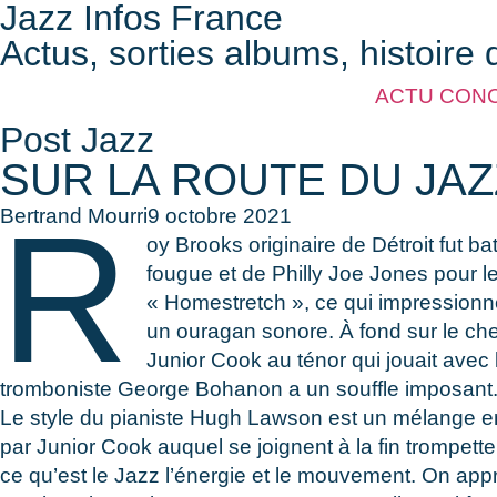
Jazz Infos France
Actus, sorties albums, histoire 
ACTU CON
Post Jazz
SUR LA ROUTE DU JAZ
R
Bertrand Mourri
9 octobre 2021
oy Brooks originaire de Détroit fut 
fougue et de Philly Joe Jones pour l
« Homestretch », ce qui impressionne
un ouragan sonore. À fond sur le chem
Junior Cook au ténor qui jouait avec 
tromboniste George Bohanon a un souffle imposant
Le style du pianiste Hugh Lawson est un mélange e
par Junior Cook auquel se joignent à la fin trompet
ce qu’est le Jazz l’énergie et le mouvement. On appré