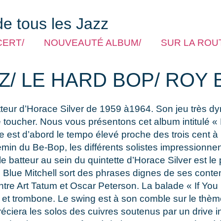
de tous les Jazz
CERT/
NOUVEAUTÉ ALBUM/
SUR LA ROUT
Z/ LE HARD BOP/ ROY
batteur d’Horace Silver de 1959 à1964. Son jeu très d
e toucher. Nous vous présentons cet album intitulé 
 est d’abord le tempo élevé proche des trois cent à 
in du Be-Bop, les différents solistes impressionnent 
le batteur au sein du quintette d’Horace Silver est le
. Blue Mitchell sort des phrases dignes de ses co
ntre Art Tatum et Oscar Peterson. La balade « If Y
te et trombone. Le swing est à son comble sur le th
ciera les solos des cuivres soutenus par un drive indé