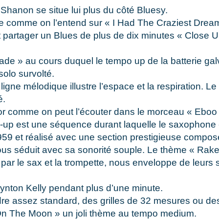
 Shanon se situe lui plus du côté Bluesy.
sie comme on l’entend sur « I Had The Craziest Dream
t partager un Blues de plus de dix minutes « Close Up
 » au cours duquel le tempo up de la batterie galv
olo survolté.
gne mélodique illustre l’espace et la respiration. L
é.
ylor comme on peut l’écouter dans le morceau « Eboo
-up est une séquence durant laquelle le saxophone e
959 et réalisé avec une section prestigieuse compos
 séduit avec sa sonorité souple. Le thème « Rake »
par le sax et la trompette, nous enveloppe de leurs s
 Wynton Kelly pendant plus d’une minute.
dre assez standard, des grilles de 32 mesures ou de
On The Moon » un joli thème au tempo medium.