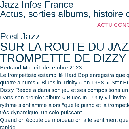
Jazz Infos France
Actus, sorties albums, histoire 
ACTU CON
Post Jazz
SUR LA ROUTE DU JAZZ
TROMPETTE DE DIZZY
Bertrand Mourri
1 décembre 2023
Le trompettiste estampillé Hard Bop enregistra qu
quatre albums « Blues in Trinity » en 1958, « Star B
Dizzy Reece a dans son jeu et ses compositions un e
Dans son premier album « Blues In Trinity » il invit
rythme s’enflamme alors ⁸que le piano et la trompett
très dynamique, un solo puissant.
Quand on écoute ce morceau on a le sentiment que
rapide.