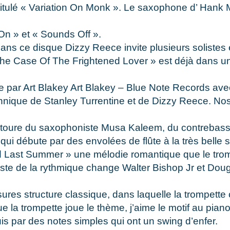
tulé « Variation On Monk ». Le saxophone d’ Hank M
On » et « Sounds Off ».
ns ce disque Dizzy Reece invite plusieurs solistes 
The Case Of The Frightened Lover » est déjà dans u
e par Art Blakey Art Blakey – Blue Note Records ave
technique de Stanley Turrentine et de Dizzy Reece. N
entoure du saxophoniste Musa Kaleem, du contrebas
ui débute par des envolées de flûte à la très belle 
d Last Summer » une mélodie romantique que le trompe
reste de la rythmique change Walter Bishop Jr et Doug
ures structure classique, dans laquelle la trompet
e la trompette joue le thème, j’aime le motif au pian
uis par des notes simples qui ont un swing d’enfer.