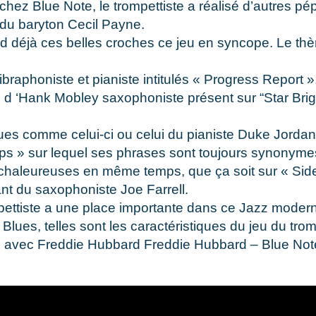
hez Blue Note, le trompettiste a réalisé d’autres p
 du baryton Cecil Payne.
end déjà ces belles croches ce jeu en syncope. Le th
raphoniste et pianiste intitulés « Progress Report »
 d ‘Hank Mobley saxophoniste présent sur “Star Brigh
ues comme celui-ci ou celui du pianiste Duke Jordan 
ips » sur lequel ses phrases sont toujours synonymes
chaleureuses en même temps, que ça soit sur « Side
nt du saxophoniste Joe Farrell.
pettiste a une place importante dans ce Jazz modern
Blues, telles sont les caractéristiques du jeu du tr
 avec Freddie Hubbard Freddie Hubbard – Blue Note 