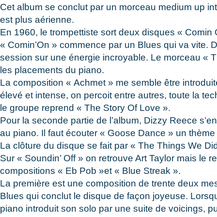
Cet album se conclut par un morceau medium up inti
est plus aérienne.
En 1960, le trompettiste sort deux disques « Comin 
« Comin’On » commence par un Blues qui va vite. Da
session sur une énergie incroyable. Le morceau « 
les placements du piano.
La composition « Achmet » me semble être introduit
élevé et intense, on percoit entre autres, toute la 
le groupe reprend « The Story Of Love ».
Pour la seconde partie de l’album, Dizzy Reece s’
au piano. Il faut écouter « Goose Dance » un thème q
La clôture du disque se fait par « The Things We Di
Sur « Soundin’ Off » on retrouve Art Taylor mais le 
compositions « Eb Pob »et « Blue Streak ».
La première est une composition de trente deux mes
Blues qui conclut le disque de façon joyeuse. Lorsqu
piano introduit son solo par une suite de voicings, p