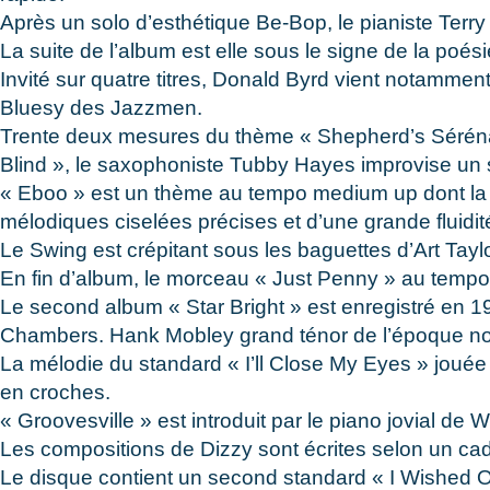
Après un solo d’esthétique Be-Bop, le pianiste Terry
La suite de l’album est elle sous le signe de la poé
Invité sur quatre titres, Donald Byrd vient notammen
Bluesy des Jazzmen.
Trente deux mesures du thème « Shepherd’s Sérénade
Blind », le saxophoniste Tubby Hayes improvise un s
« Eboo » est un thème au tempo medium up dont la li
mélodiques ciselées précises et d’une grande fluidit
Le Swing est crépitant sous les baguettes d’Art Ta
En fin d’album, le morceau « Just Penny » au tempo
Le second album « Star Bright » est enregistré en 1
Chambers. Hank Mobley grand ténor de l’époque nous
La mélodie du standard « I’ll Close My Eyes » jouée 
en croches.
« Groovesville » est introduit par le piano jovial de
Les compositions de Dizzy sont écrites selon un ca
Le disque contient un second standard « I Wished 