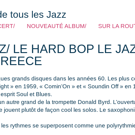
de tous les Jazz
CERT/
NOUVEAUTÉ ALBUM/
SUR LA ROUT
/ LE HARD BOP LE JAZ
 REECE
elques grands disques dans les années 60. Les plus
right » en 1959, « Comin’On » et « Soundin Off » en 
sprit Soul et Blues.
e un autre grand de la trompette Donald Byrd. L’ouve
e jouent plutôt de façon cool les solos. Le saxophon
 les rythmes se superposent comme une polyrythmie