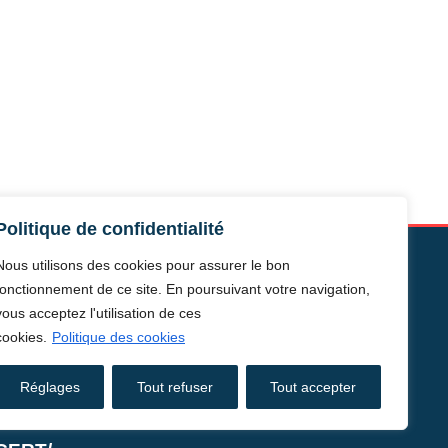
Politique de confidentialité
Nous utilisons des cookies pour assurer le bon
fonctionnement de ce site. En poursuivant votre navigation,
vous acceptez l'utilisation de ces
cookies.
Politique des cookies
TESSE/
É ALBUM/
Réglages
Tout refuser
Tout accepter
UTE DU JAZZ/