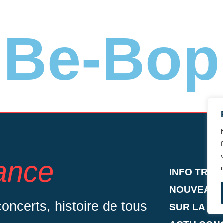
Be-Bop
rance
INFO TRIS
NOUVEAUT
ncerts, histoire de tous
SUR LA RO