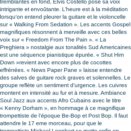
tremblantes en fond, Elvis Costello pose sa voix
intrigante et envoûtante. L’heure est à la méditation
lorsqu’on entend pleurer la guitare et le violoncelle
sur « Walking From Sedation ». Les accents Gospel
magnifiques résonnent à merveille avec ces belles
voix sur « Freedom From The Pain ». « La
Preghiera » nostalgie aux tonalités Sud Americaines
est une séquence pianistique épurée. « Shut Him
Down »revient avec encore plus de cocottes
effrénées. « News Paper Pane » laisse entendre
des salves de guitare rock graves et solennelles. Le
groupe reflète un sentiment d’urgence. Les cuivres
montent en intensité au fur et à mesure. Ambiance
Soul Jazz aux accents Afro Cubains avec le titre
« Kenny Dorham », en hommage à ce magnifique
trompettiste de l’époque Be-Bop et Post Bop. Il faut
attendre le 17 eme morceau, pour que le
trompettiste Michael Leonhart se mette enfin en