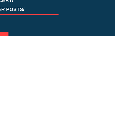
CERT/
R POSTS/
ts