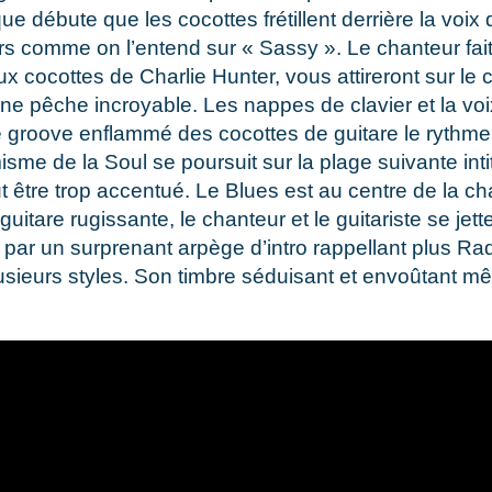
ue débute que les cocottes frétillent derrière la voi
urs comme on l’entend sur « Sassy ». Le chanteur f
ux cocottes de Charlie Hunter, vous attireront sur le c
 pêche incroyable. Les nappes de clavier et la voix
Le groove enflammé des cocottes de guitare le rythme d
misme de la Soul se poursuit sur la plage suivante in
peut être trop accentué. Le Blues est au centre de l
uitare rugissante, le chanteur et le guitariste se jet
r un surprenant arpège d’intro rappellant plus Radi
usieurs styles. Son timbre séduisant et envoûtant mê