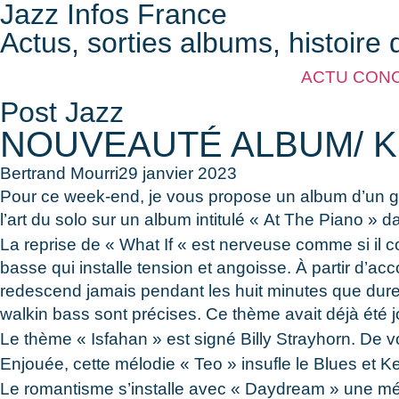
Jazz Infos France
Actus, sorties albums, histoire 
ACTU CON
Post Jazz
NOUVEAUTÉ ALBUM/ K
Bertrand Mourri
29 janvier 2023
Pour ce week-end, je vous propose un album d’un gran
l’art du solo sur un album intitulé « At The Piano » d
La reprise de « What If « est nerveuse comme si il c
basse qui installe tension et angoisse. À partir d’ac
redescend jamais pendant les huit minutes que dure 
walkin bass sont précises. Ce thème avait déjà été
Le thème « Isfahan » est signé Billy Strayhorn. De 
Enjouée, cette mélodie « Teo » insufle le Blues et 
Le romantisme s’installe avec « Daydream » une mélo