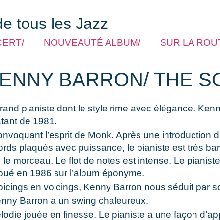
de tous les Jazz
CERT/
NOUVEAUTÉ ALBUM/
SUR LA ROUT
ENNY BARRON/ THE S
d pianiste dont le style rime avec élégance. Kenny Ba
atant de 1981.
onvoquant l’esprit de Monk. Après une introduction d’
cords
plaqués avec puissance, le pianiste est très ba
le morceau. Le flot de notes est intense. Le pianis
 joué en 1986 sur l’album éponyme.
voicings en voicings, Kenny Barron nous séduit par s
Kenny Barron a un swing chaleureux.
die jouée en finesse. Le pianiste a une façon d’app