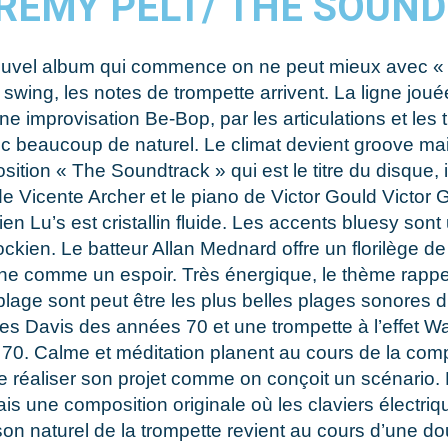
REMY PELT/ THE SOUN
nouvel album qui commence on ne peut mieux avec « P
 swing, les notes de trompette arrivent. La ligne jo
e improvisation Be-Bop, par les articulations et les 
vec beaucoup de naturel. Le climat devient groove mai
tion « The Soundtrack » qui est le titre du disque, 
de Vicente Archer et le piano de Victor Gould Victor
u’s est cristallin fluide. Les accents bluesy sont un
kien. Le batteur Allan Mednard offre un florilège de
» sonne comme un espoir. Très énergique, le thème rap
plage sont peut être les plus belles plages sonores d
iles Davis des années 70 et une trompette à l’effe
 70. Calme et méditation planent au cours de la com
de réaliser son projet comme on conçoit un scénario.
s une composition originale où les claviers électrique
 naturel de la trompette revient au cours d’une dou