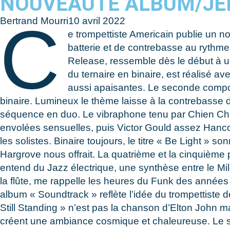
NOUVEAUTÉ ALBUM/JE
C
Bertrand Mourri
10 avril 2022
e trompettiste Americain publie un 
batterie et de contrebasse au rythme
Release, ressemble dès le début à un
du ternaire en binaire, est réalisé a
aussi apaisantes. Le seconde composi
binaire. Lumineux le thème laisse à la contrebasse 
séquence en duo. Le vibraphone tenu par Chien Chien L
envolées sensuelles, puis Victor Gould assez Hancoc
les solistes. Binaire toujours, le titre « Be Light 
Hargrove nous offrait. La quatrième et la cinquième 
entend du Jazz électrique, une synthèse entre le M
la flûte, me rappelle les heures du Funk des années
album « Soundtrack » reflète l’idée du trompettiste 
Still Standing » n’est pas la chanson d’Elton John mai
créent une ambiance cosmique et chaleureuse. Le son