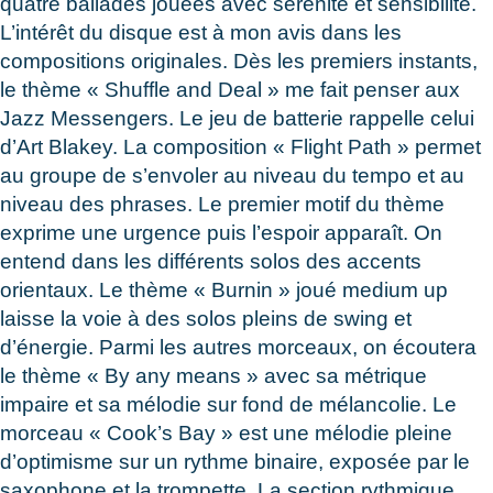
quatre ballades jouées avec sérénité et sensibilité.
L’intérêt du disque est à mon avis dans les
compositions originales. Dès les premiers instants,
le thème « Shuffle and Deal » me fait penser aux
Jazz Messengers. Le jeu de batterie rappelle celui
d’Art Blakey. La composition « Flight Path » permet
au groupe de s’envoler au niveau du tempo et au
niveau des phrases. Le premier motif du thème
exprime une urgence puis l’espoir apparaît. On
entend dans les différents solos des accents
orientaux. Le thème « Burnin » joué medium up
laisse la voie à des solos pleins de swing et
d’énergie. Parmi les autres morceaux, on écoutera
le thème « By any means » avec sa métrique
impaire et sa mélodie sur fond de mélancolie. Le
morceau « Cook’s Bay » est une mélodie pleine
d’optimisme sur un rythme binaire, exposée par le
saxophone et la trompette. La section rythmique