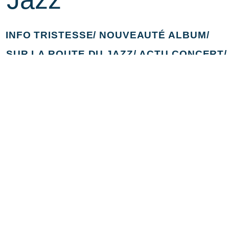
INFO TRISTESSE/
NOUVEAUTÉ ALBUM/
SUR LA ROUTE DU JAZZ/
ACTU CONCERT/
CALENDRIER POSTS/
Jazz Infos France