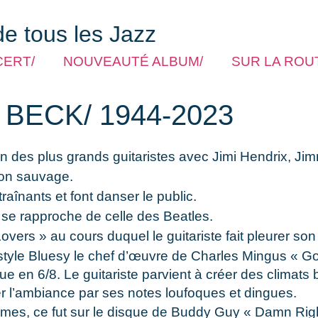
de tous les Jazz
CERT/
NOUVEAUTÉ ALBUM/
SUR LA ROUT
 BECK/ 1944-2023
’un des plus grands guitaristes avec Jimi Hendrix, Ji
 son sauvage.
raînants et font danser le public.
 se rapproche de celle des Beatles.
rs » au cours duquel le guitariste fait pleurer son 
n style Bluesy le chef d’œuvre de Charles Mingus « G
que en 6/8. Le guitariste parvient à créer des clima
r l’ambiance par ses notes loufoques et dingues.
ormes, ce fut sur le disque de Buddy Guy « Damn Righ