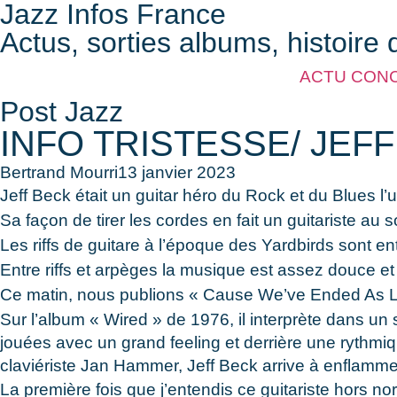
Jazz Infos France
Actus, sorties albums, histoire 
ACTU CON
Post Jazz
INFO TRISTESSE/ JEFF
Bertrand Mourri
13 janvier 2023
Jeff Beck était un guitar héro du Rock et du Blues l
Sa façon de tirer les cordes en fait un guitariste au
Les riffs de guitare à l’époque des Yardbirds sont ent
Entre riffs et arpèges la musique est assez douce et
Ce
matin, nous publions « Cause We’ve Ended As Love
Sur l’album « Wired » de 1976, il interprète dans u
jouées avec un grand feeling et derrière une rythmi
claviériste Jan Hammer, Jeff Beck arrive à enflamme
La première fois que j’entendis ce guitariste hors n