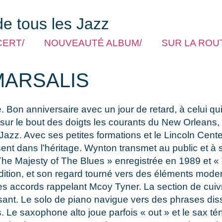
de tous les Jazz
CERT/
NOUVEAUTÉ ALBUM/
SUR LA ROUT
MARSALIS
e. Bon anniversaire avec un jour de retard, à celui q
it sur le bout des doigts les courants du New Orleans
Jazz. Avec ses petites formations et le Lincoln Cent
t dans l’héritage. Wynton transmet au public et à s
e Majesty of The Blues » enregistrée en 1989 et « 
radition, et son regard tourné vers des éléments mo
s accords rappelant Mcoy Tyner. La section de cuivre
ressant. Le solo de piano navigue vers des phrases d
ns. Le saxophone alto joue parfois « out » et le sax 