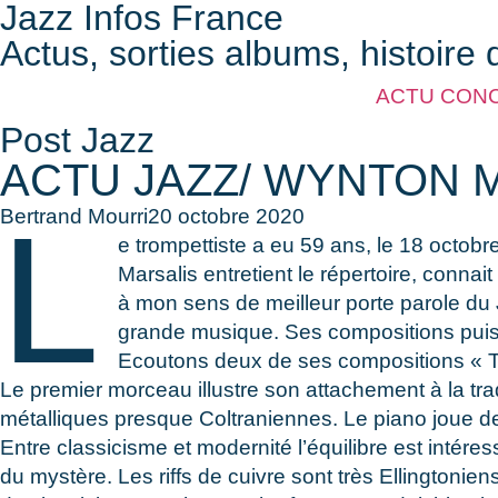
Jazz Infos France
Actus, sorties albums, histoire 
ACTU CON
Post Jazz
ACTU JAZZ/ WYNTON 
L
Bertrand Mourri
20 octobre 2020
e trompettiste a eu 59 ans, le 18 octobr
Marsalis entretient le répertoire, conna
à mon sens de meilleur porte parole du 
grande musique. Ses compositions puisen
Ecoutons deux de ses compositions « Th
Le premier morceau illustre son attachement à la t
métalliques presque Coltraniennes. Le piano joue de
Entre classicisme et modernité l’équilibre est inté
du mystère. Les riffs de cuivre sont très Ellingtonie