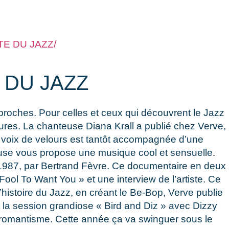
E DU JAZZ/
 DU JAZZ
proches. Pour celles et ceux qui découvrent le Jazz
ures. La chanteuse Diana Krall a publié chez Verve,
a voix de velours est tantôt accompagnée d’une
teuse vous propose une musique cool et sensuelle.
n 1987, par Bertrand Fèvre. Ce documentaire en deux
ool To Want You » et une interview de l’artiste. Ce
l’histoire du Jazz, en créant le Be-Bop, Verve publie
t la session grandiose « Bird and Diz » avec Dizzy
e romantisme. Cette année ça va swinguer sous le