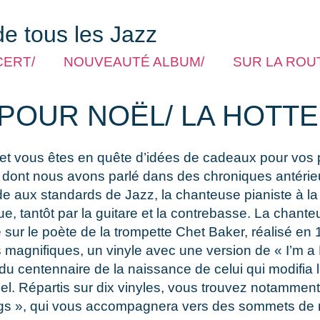
de tous les Jazz
CERT/
NOUVEAUTÉ ALBUM/
SUR LA ROUT
POUR NOËL/ LA HOTTE
 et vous êtes en quête d’idées de cadeaux pour vos 
, dont nous avons parlé dans des chroniques antérie
de aux standards de Jazz, la chanteuse pianiste à l
e, tantôt par la guitare et la contrebasse. La chan
 sur le poète de la trompette Chet Baker, réalisé e
magnifiques, un vinyle avec une version de « I’m a F
n du centennaire de la naissance de celui qui modifia 
bel. Répartis sur dix vinyles, vous trouvez notammen
Strings », qui vous accompagnera vers des sommets d