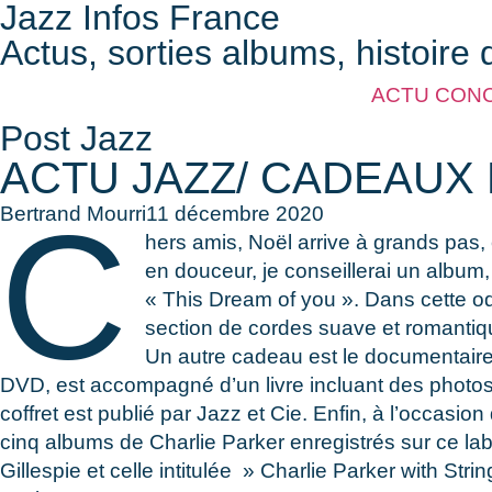
Jazz Infos France
Actus, sorties albums, histoire 
ACTU CON
Post Jazz
ACTU JAZZ/ CADEAUX 
C
Bertrand Mourri
11 décembre 2020
hers amis, Noël arrive à grands pas,
en douceur, je conseillerai un album
« This Dream of you ». Dans cette o
section de cordes suave et romantiqu
Un autre cadeau est le documentaire
DVD, est accompagné d’un livre incluant des photos 
coffret est publié par Jazz et Cie. Enfin, à l’occasio
cinq albums de Charlie Parker enregistrés sur ce la
Gillespie et celle intitulée » Charlie Parker with 