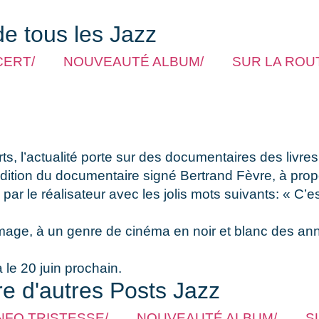
de tous les Jazz
CERT/
NOUVEAUTÉ ALBUM/
SUR LA ROUT
ts, l’actualité porte sur des documentaires des livre
réédition du documentaire signé Bertrand Fèvre, à pr
r le réalisateur avec les jolis mots suivants: « C’es
age, à un genre de cinéma en noir et blanc des année
 le 20 juin prochain.
re d'autres Posts Jazz
NFO TRISTESSE/
NOUVEAUTÉ ALBUM/
S