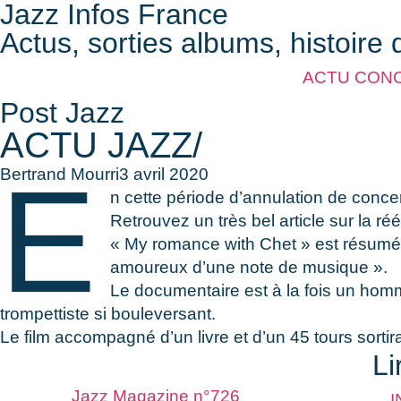
Jazz Infos France
Actus, sorties albums, histoire 
ACTU CON
Post Jazz
ACTU JAZZ/
E
Bertrand Mourri
3 avril 2020
n cette période d’annulation de concer
Retrouvez un très bel article sur la 
« My romance with Chet » est résumé pa
amoureux d’une note de musique ».
Le documentaire est à la fois un homm
trompettiste si bouleversant.
Le film accompagné d’un livre et d’un 45 tours sortira
Li
Jazz Magazine n°726
I