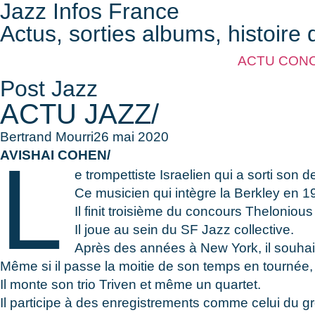
Jazz Infos France
Actus, sorties albums, histoire 
ACTU CON
Post Jazz
ACTU JAZZ/
Bertrand Mourri
26 mai 2020
L
AVISHAI COHEN/
e trompettiste Israelien qui a sorti son 
Ce musicien qui intègre la Berkley en
Il finit troisième du concours Theloniou
Il joue au sein du SF Jazz collective.
Après des années à New York, il souhait
Même si il passe la moitie de son temps en tournée, il
Il monte son trio Triven et même un quartet.
Il participe à des enregistrements comme celui du g