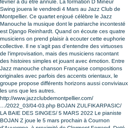
février à du être annulé. La formation D Mineur
Swing jouera le vendredi 4 Mars au Jazz Club de
Montpellier. Ce quartet enjoué célèbre le Jazz
Manouche la musique dont le patriarche incontesté
est Django Reinhardt. Quand on écoute ces quatre
musiciens on prend plaisir à ecouter cette euphorie
collective. Il ne s’agit pas d’entendre des virtuoses
de l’improvisation, mais des musiciens racontant
des histoires simples et jouant avec émotion. Entre
Jazz manouche chanson Française compositions
originales avec parfois des accents orientaux, le
groupe propose différents horizons aussi conviviaux
les uns que les autres.
http://www.jazzclubdemontpellier.com/
…/2022_03/04-03.php BOJAN ZULFIKARPASIC/
LA BAIE DES SINGES/ 5 MARS 2022 Le pianiste
BOJAN Z joue le 5 mars prochain à Cournon
d’Auvergne, à proximité de Clermont Ferrand. Doté