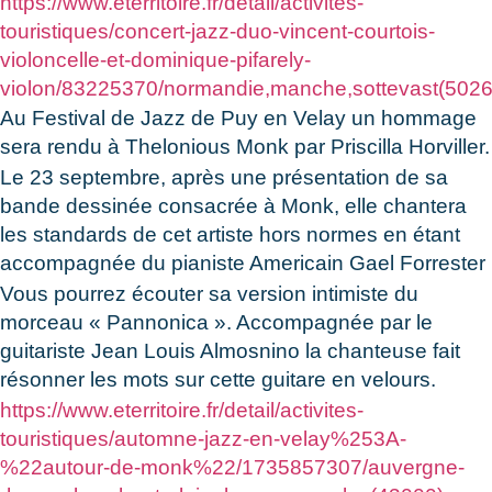
https://www.eterritoire.fr/detail/activites-
touristiques/concert-jazz-duo-vincent-courtois-
violoncelle-et-dominique-pifarely-
violon/83225370/normandie,manche,sottevast(5026
Au Festival de Jazz de Puy en Velay un hommage
sera rendu à Thelonious Monk par Priscilla Horviller.
Le 23 septembre, après une présentation de sa
bande dessinée consacrée à Monk, elle chantera
les standards de cet artiste hors normes en étant
accompagnée du pianiste Americain Gael Forrester
Vous pourrez écouter sa version intimiste du
morceau « Pannonica ». Accompagnée par le
guitariste Jean Louis Almosnino la chanteuse fait
résonner les mots sur cette guitare en velours.
https://www.eterritoire.fr/detail/activites-
touristiques/automne-jazz-en-velay%253A-
%22autour-de-monk%22/1735857307/auvergne-