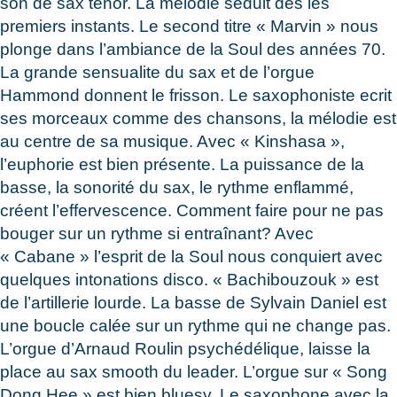
son de sax ténor. La mélodie séduit dès les
premiers instants. Le second titre « Marvin » nous
plonge dans l’ambiance de la Soul des années 70.
La grande sensualite du sax et de l’orgue
Hammond donnent le frisson. Le saxophoniste ecrit
ses morceaux comme des chansons, la mélodie est
au centre de sa musique. Avec « Kinshasa »,
l’euphorie est bien présente. La puissance de la
basse, la sonorité du sax, le rythme enflammé,
créent l’effervescence. Comment faire pour ne pas
bouger sur un rythme si entraînant? Avec
« Cabane » l’esprit de la Soul nous conquiert avec
quelques intonations disco. « Bachibouzouk » est
de l’artillerie lourde. La basse de Sylvain Daniel est
une boucle calée sur un rythme qui ne change pas.
L’orgue d’Arnaud Roulin psychédélique, laisse la
place au sax smooth du leader. L’orgue sur « Song
Dong Hee » est bien bluesy. Le saxophone avec la